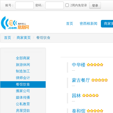
登录
账号：
密码：
2周内免登录
首页
密西根新闻
商家
首页
/
商家黄页
/
餐馆饮食
全部商家
中华楼
旅游休闲
制造加工
律师会计
蒙古餐厅
餐馆饮食
搬家公司
园林
媒体传播
公私教育
泰和馆
房屋贷款