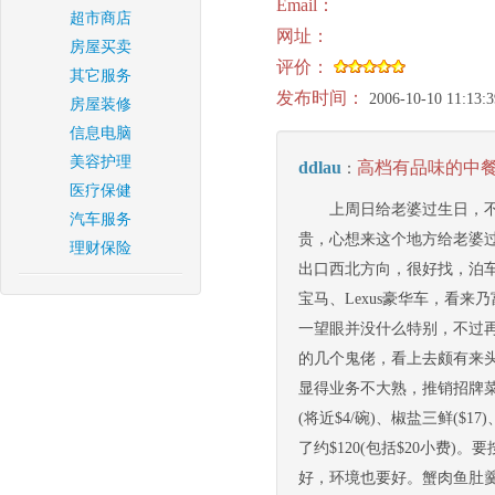
Email：
超市商店
网址：
房屋买卖
评价：
其它服务
发布时间：
2006-10-10 11:13:3
房屋装修
信息电脑
美容护理
ddlau
高档有品味的中
：
医疗保健
上周日给老婆过生日，
汽车服务
贵，心想来这个地方给老婆过生日
理财保险
出口西北方向，很好找，泊
宝马、Lexus豪华车，看
一望眼并没什么特别，不过
的几个鬼佬，看上去颇有来头。Wai
显得业务不大熟，推销招牌菜
(将近$4/碗)、椒盐三鲜($
了约$120(包括$20小费
好，环境也要好。蟹肉鱼肚