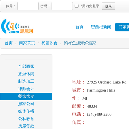
登录
账号：
密码：
2周内免登录
首页
密西根新闻
商家
首页
/
商家黄页
/
餐馆饮食
/
鸿桦鱼翅海鲜酒家
全部商家
旅游休闲
制造加工
地址：
27925 Orchard Lake Rd
律师会计
城市：
Farmington Hills
餐馆饮食
州：
MI
搬家公司
邮编：
48334
媒体传播
电话：
(248)489-2280
公私教育
传真：
房屋贷款