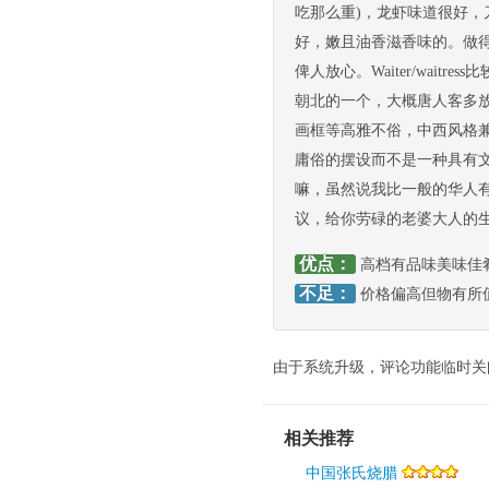
吃那么重)，龙虾味道很好
好，嫩且油香滋香味的。做
俾人放心。Waiter/wai
朝北的一个，大概唐人客多
画框等高雅不俗，中西风格
庸俗的摆设而不是一种具有
嘛，虽然说我比一般的华人
议，给你劳碌的老婆大人的
优点：
高档有品味美味佳
不足：
价格偏高但物有所
由于系统升级，评论功能临时关
相关推荐
中国张氏烧腊