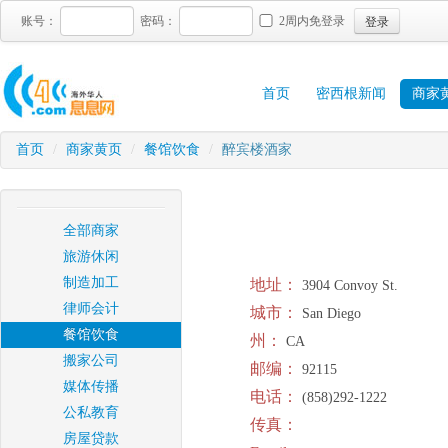
登录
账号：
密码：
2周内免登录
首页
密西根新闻
商家
首页
/
商家黄页
/
餐馆饮食
/
醉宾楼酒家
全部商家
旅游休闲
制造加工
地址：
3904 Convoy St.
律师会计
城市：
San Diego
餐馆饮食
州：
CA
搬家公司
邮编：
92115
媒体传播
电话：
(858)292-1222
公私教育
传真：
房屋贷款