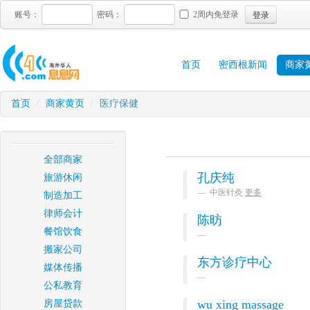
登录
账号：
密码：
2周内免登录
首页
密西根新闻
商家
首页
/
商家黄页
/
医疗保健
全部商家
孔庆纯
旅游休闲
中医针灸
更多
制造加工
律师会计
陈昉
餐馆饮食
搬家公司
东方诊疗中心
媒体传播
公私教育
wu xing massage
房屋贷款