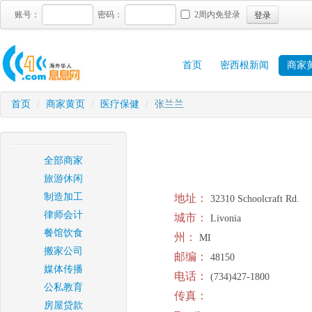
登录
账号：
密码：
2周内免登录
首页
密西根新闻
商家
首页
/
商家黄页
/
医疗保健
/
张兰兰
全部商家
旅游休闲
制造加工
地址：
32310 Schoolcraft Rd.
律师会计
城市：
Livonia
餐馆饮食
州：
MI
搬家公司
邮编：
48150
媒体传播
电话：
(734)427-1800
公私教育
传真：
房屋贷款