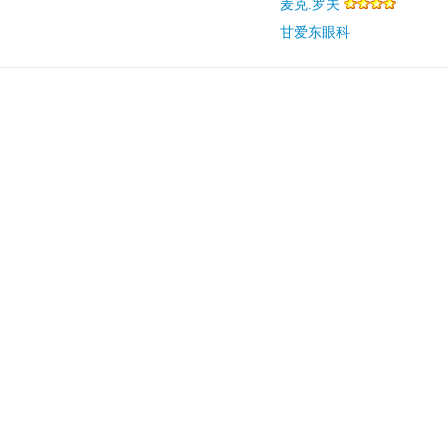
麦克.罗夫
甘爱东眼科