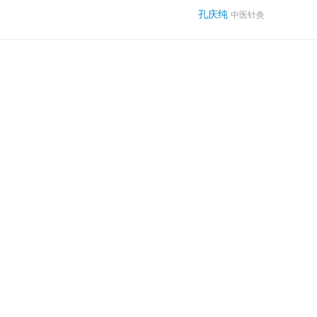
孔庆纯
中医针灸