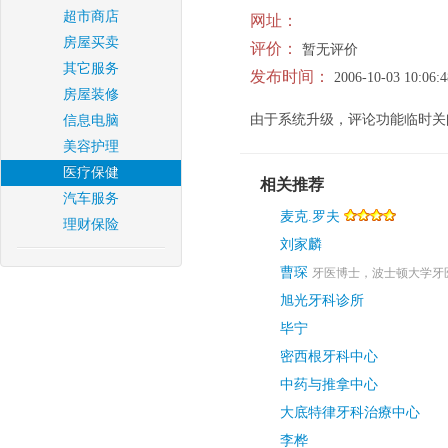
超市商店
网址：
房屋买卖
评价：
暂无评价
其它服务
发布时间：
2006-10-03 10:06:4
房屋装修
由于系统升级，评论功能临时关
信息电脑
美容护理
医疗保健
相关推荐
汽车服务
麦克.罗夫
理财保险
刘家麟
曹琛
牙医博士，波士顿大学牙
旭光牙科诊所
毕宁
密西根牙科中心
中药与推拿中心
大底特律牙科治療中心
李桦