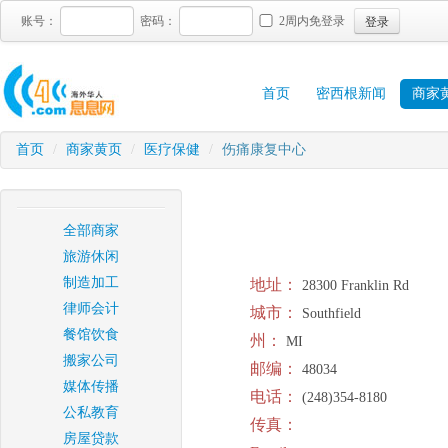
登录
账号：
密码：
2周内免登录
首页
密西根新闻
商家
首页
/
商家黄页
/
医疗保健
/
伤痛康复中心
全部商家
旅游休闲
制造加工
地址：
28300 Franklin Rd
律师会计
城市：
Southfield
餐馆饮食
州：
MI
搬家公司
邮编：
48034
媒体传播
电话：
(248)354-8180
公私教育
传真：
房屋贷款