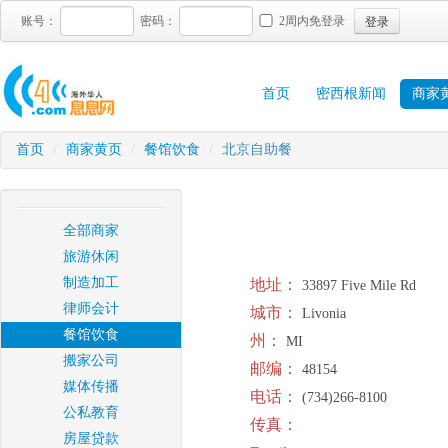
登录
账号：
密码：
2周内免登录
首页
密西根新闻
商家
首页
/
商家黄页
/
餐馆饮食
/
北京自助餐
全部商家
旅游休闲
制造加工
地址：
33897 Five Mile Rd
律师会计
城市：
Livonia
餐馆饮食
州：
MI
搬家公司
邮编：
48154
媒体传播
电话：
(734)266-8100
公私教育
传真：
房屋贷款