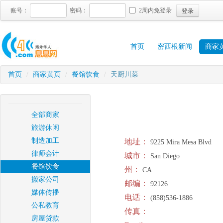
登录
账号：
密码：
2周内免登录
首页
密西根新闻
商家
首页
/
商家黄页
/
餐馆饮食
/
天厨川菜
全部商家
旅游休闲
制造加工
地址：
9225 Mira Mesa Blvd
律师会计
城市：
San Diego
餐馆饮食
州：
CA
搬家公司
邮编：
92126
媒体传播
电话：
(858)536-1886
公私教育
传真：
房屋贷款