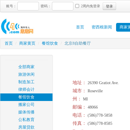
登录
账号：
密码：
2周内免登录
首页
密西根新闻
商家
首页
/
商家黄页
/
餐馆饮食
/
北京8自助餐厅
全部商家
旅游休闲
制造加工
地址：
26390 Gratiot Ave.
律师会计
城市：
Roseville
餐馆饮食
州：
MI
搬家公司
邮编：
48066
媒体传播
电话：
(586)778-5858
公私教育
传真：
(586)778-8585
房屋贷款