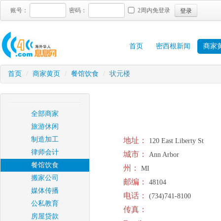
登录
账号：
密码：
2周内免登录
首页
密西根新闻
商家
首页
/
商家黄页
/
餐馆饮食
/
状元楼
全部商家
旅游休闲
制造加工
地址：
120 East Liberty St
律师会计
城市：
Ann Arbor
餐馆饮食
州：
MI
搬家公司
邮编：
48104
媒体传播
电话：
(734)741-8100
公私教育
传真：
房屋贷款