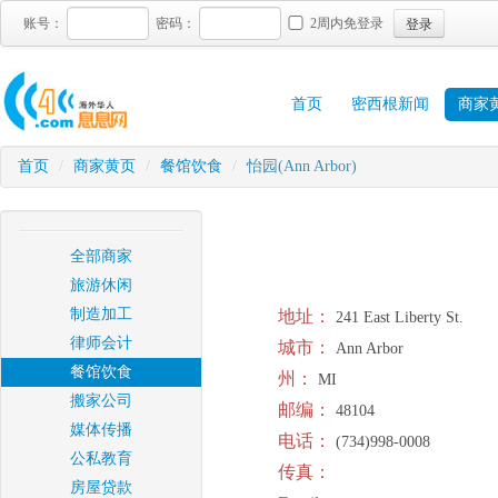
登录
账号：
密码：
2周内免登录
首页
密西根新闻
商家
首页
/
商家黄页
/
餐馆饮食
/
怡园(Ann Arbor)
全部商家
旅游休闲
制造加工
地址：
241 East Liberty St.
律师会计
城市：
Ann Arbor
餐馆饮食
州：
MI
搬家公司
邮编：
48104
媒体传播
电话：
(734)998-0008
公私教育
传真：
房屋贷款