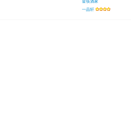
金筷酒家
一品轩