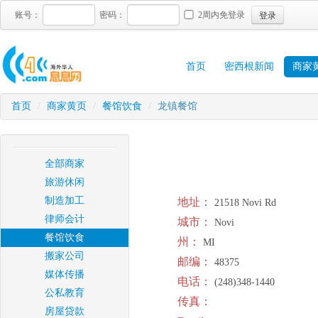
登录
账号：
密码：
2周内免登录
首页
密西根新闻
商家
首页
/
商家黄页
/
餐馆饮食
/
龙镇餐馆
全部商家
旅游休闲
制造加工
地址：
21518 Novi Rd
律师会计
城市：
Novi
餐馆饮食
州：
MI
搬家公司
邮编：
48375
媒体传播
电话：
(248)348-1440
公私教育
传真：
房屋贷款