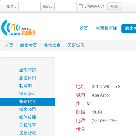
登录
账号：
密码：
2周内免登录
首页
密西根新闻
商家
首页
/
商家黄页
/
餐馆饮食
/
天厨饭店
全部商家
旅游休闲
制造加工
地址：
613 E William St.
律师会计
城市：
Ann Arbor
餐馆饮食
州：
MI
搬家公司
邮编：
48104
媒体传播
电话：
(734)769-1368
公私教育
传真：
房屋贷款