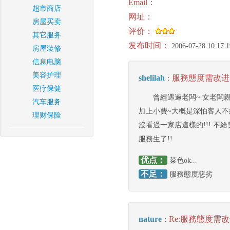
Email：
超市商店
网址：
房屋买卖
评价：
其它服务
发布时间：
2006-07-28 10:17:1
房屋装修
信息电脑
美容护理
shelilah
服務態度需改进
：
医疗保健
曾經遇過老闆~ 女老闆
汽车服务
加上小費~大概是深怕客人不
理财保险
沒看過一家店這樣的!!! 不
服務生了!!
优点：
菜色ok...
不足：
服務態度惡劣
nature
Re:服務態度需
：