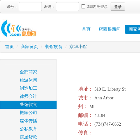
登录
账号：
密码：
2周内免登录
首页
密西根新闻
商家
首页
/
商家黄页
/
餐馆饮食
/
京华小馆
全部商家
旅游休闲
制造加工
地址：
510 E. Liberty St
律师会计
城市：
Ann Arbor
餐馆饮食
州：
MI
搬家公司
邮编：
48104
媒体传播
电话：
(734)747-6662
公私教育
传真：
房屋贷款