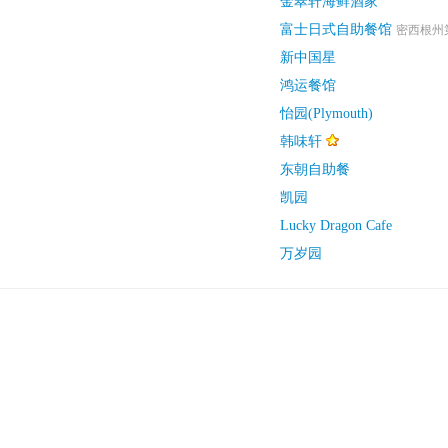
金翠轩海鲜酒家
富士日式自助餐馆
密西根州第
新中国星
鸿运餐馆
怡园(Plymouth)
韩味轩
东朝自助餐
凯园
Lucky Dragon Cafe
万岁园