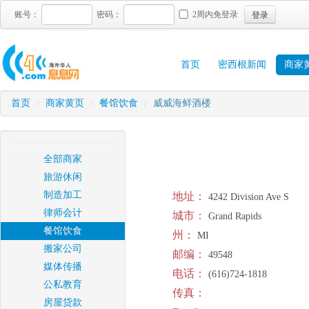
登录
账号：
密码：
2周内免登录
首页
密西根新闻
商家
首页
/
商家黄页
/
餐馆饮食
/
威威海鲜酒楼
全部商家
旅游休闲
制造加工
地址：
4242 Division Ave S
律师会计
城市：
Grand Rapids
餐馆饮食
州：
MI
搬家公司
邮编：
49548
媒体传播
电话：
(616)724-1818
公私教育
传真：
房屋贷款