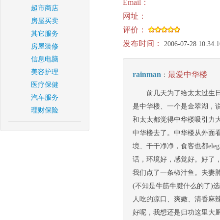
Email：
超市商店
网址：
房屋买卖
评价：
其它服务
发布时间：
2006-07-28 10:34:1
房屋装修
信息电脑
美容护理
rainman
最爱中华楼
：
医疗保健
前几天为了给太太过生日
汽车服务
是中华楼、一个是金翠湖，说
理财保险
和太太都觉得中华楼吸引力
中华楼去了。中华楼从外面
境、干干净净，食客也都el
话，环境好，感觉好。好了
我们点了一条椒汁鱼。夫妻
(不知是牛筋牛腱什么的了)
人吃的凉口、爽嫩、清香麻
好呢，我想还是归功这里大