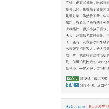
不错，但有些异味，吃起来
是可以的。鱼香茄子煲是太
是道好菜，虽然贵了些，$2
翘起，就象落了松籽的干松
上糖醋汁，很招小孩子喜欢。
头大、炸完后尤其好去刺。
了，还有一点我喜欢中华楼
出来张罗招呼客人，给人亲切
成一片。我觉得有这样老板
到，但可泊到附近的Parkin
量稍小。平常还好，过节时
优点：
环境好、做工考究
不足：
泊车不便、店面稍
A2Gourmet
Re:最爱中
：