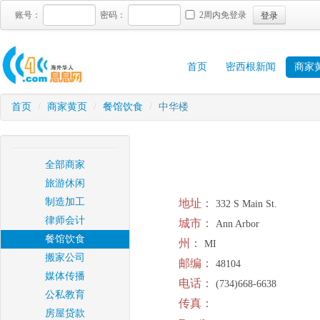
登录
账号：
密码：
2周内免登录
首页
密西根新闻
商家
首页
/
商家黄页
/
餐馆饮食
/
中华楼
全部商家
旅游休闲
制造加工
地址：
332 S Main St.
律师会计
城市：
Ann Arbor
餐馆饮食
州：
MI
搬家公司
邮编：
48104
媒体传播
电话：
(734)668-6638
公私教育
传真：
房屋贷款