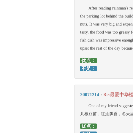
After reading rainman's re
the parking lot behind the buil
nuts. It was very big and expe
tasty, the food was too greasy 
fish dish was impressive enough
upset the rest of the day becaus
优点：
不足：
20071214
Re:最爱中华
：
One of my frie
几根豆苗，红油飘香，冬天里
优点：