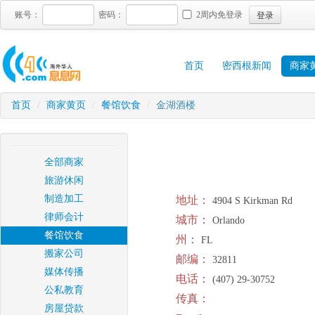
登录
账号：
密码：
2周内免登录
首页
密西根新闻
商家
首页
/
商家黄页
/
餐馆饮食
/
金湖酒楼
全部商家
旅游休闲
制造加工
地址：
4904 S Kirkman Rd
律师会计
城市：
Orlando
餐馆饮食
州：
FL
搬家公司
邮编：
32811
媒体传播
电话：
(407) 29-30752
公私教育
传真：
房屋贷款