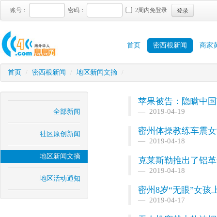
登录
账号：
密码：
2周内免登录
首页
密西根新闻
商家
首页
/
密西根新闻
/
地区新闻文摘
/
苹果被告：隐瞒中国市
2019-04-19
全部新闻
密州体操教练车震女
社区原创新闻
2019-04-18
地区新闻文摘
克莱斯勒推出了铝革
2019-04-18
地区活动通知
密州8岁“无眼”女孩
2019-04-17