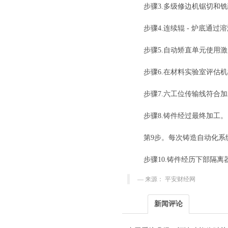
步骤3.多级修边机锯切和铣
步骤4.连续辊 - 炉底通
步骤5.自动矫直单元使用
步骤6.在材料实验室评估
步骤7.六工位传输线符合
步骤8.铸件经过最终加工。
第9步。每次铸造自动化系
步骤10.铸件经历下部隔
来源： 平安财经网
新闻评论