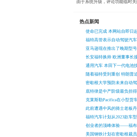
由于系统升级，评论功能临时关
热点新闻
使命已完成 本网站自即日
福特高管表示自动驾驶汽车
亚马逊现在推出了晚期型号
长安福特换帅 欧洲董事长接
通用汽车 本田下一代电池
随着福特受到重创 特朗普
密歇根大学预防未来自动驾
底特律是中产阶级最负担得
克莱斯勒Pacifica在小型
此前遭遇中风的骑士老板丹
福特汽车计划从2023款车
创业者的顶峰体验——福布斯
美国钢铁计划在密歇根裁员