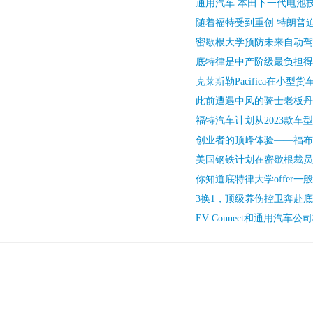
通用汽车 本田下一代电池
随着福特受到重创 特朗普
密歇根大学预防未来自动驾
底特律是中产阶级最负担得
克莱斯勒Pacifica在小型
此前遭遇中风的骑士老板丹
福特汽车计划从2023款车
创业者的顶峰体验——福布斯
美国钢铁计划在密歇根裁员
你知道底特律大学offer一
3换1，顶级养伤控卫奔赴
EV Connect和通用汽车