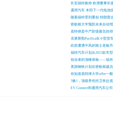
长安福特换帅 欧洲董事长接
通用汽车 本田下一代电池
随着福特受到重创 特朗普
密歇根大学预防未来自动驾
底特律是中产阶级最负担得
克莱斯勒Pacifica在小型
此前遭遇中风的骑士老板丹
福特汽车计划从2023款车
创业者的顶峰体验——福布斯
美国钢铁计划在密歇根裁员
你知道底特律大学offer一
3换1，顶级养伤控卫奔赴
EV Connect和通用汽车