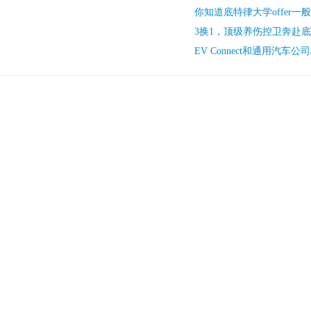
你知道底特律大学offer一
3换1，顶级养伤控卫奔赴
EV Connect和通用汽车