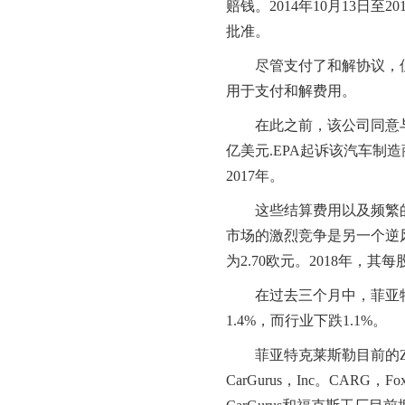
赔钱。
2014
年
10
月
13
日至
20
批准。
尽管支付了和解协议，
用于支付和解费用。
在此之前，该公司同意
亿美元
.EPA
起诉该汽车制造
2017
年。
这些结算费用以及频繁
市场的激烈竞争是另一个逆
为
2.70
欧元。
2018
年，其每
在过去三个月中，菲亚
1.4%
，而行业下跌
1.1%
。
菲亚特克莱斯勒目前的
CarGurus
，
Inc
。
CARG
，
Fox