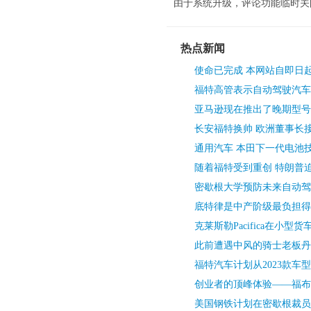
由于系统升级，评论功能临时关
热点新闻
使命已完成 本网站自即日
福特高管表示自动驾驶汽车
亚马逊现在推出了晚期型号
长安福特换帅 欧洲董事长接
通用汽车 本田下一代电池
随着福特受到重创 特朗普
密歇根大学预防未来自动驾
底特律是中产阶级最负担得
克莱斯勒Pacifica在小型
此前遭遇中风的骑士老板丹
福特汽车计划从2023款车
创业者的顶峰体验——福布斯
美国钢铁计划在密歇根裁员