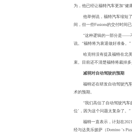
为，他已经让
福特汽车
更加“健
他举例说，
福特汽车
缩短
间，但一些Fusions的交付时间
“这种逻辑的一部分是——
说。“
福特
将为衰退做好准备。”
哈克特没有提及
福特
在北
束。目前还不清楚
福特
将裁掉多
减弱对自动驾驶的预期
福特
还在研发自动驾驶
汽
术的预期。
“我们高估了自动驾驶
汽车
位’，因为这个问题太复杂了。”
福特
一直表示，计划在20
经与达美乐披萨（Domino ‘s 