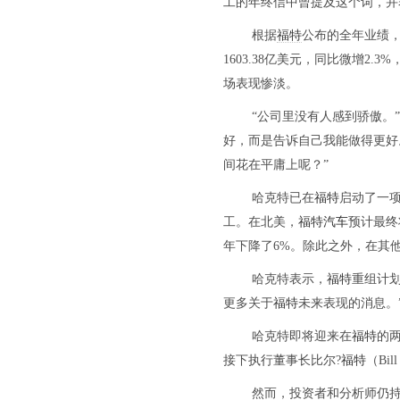
工的年终信中曾提及这个词，并表
根据
福特
公布的全年业绩，2
1603.38亿美元，同比微增2.
场表现惨淡。
“公司里没有人感到骄傲。
好，而是告诉自己我能做得更好
间花在平庸上呢？”
哈克特已在
福特
启动了一项
工。在北美，
福特汽车
预计最终
年下降了6%。除此之外，在其
哈克特表示，
福特
重组计
更多关于
福特
未来表现的消息。
哈克特即将迎来在
福特
的两
接下执行董事长比尔?
福特
（Bi
然而，投资者和分析师仍