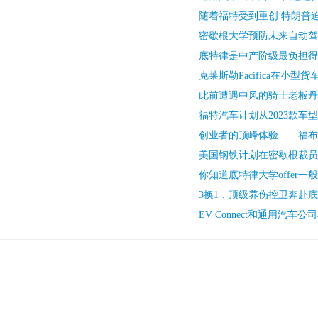
随着福特受到重创 特朗普
密歇根大学预防未来自动驾
底特律是中产阶级最负担得
克莱斯勒Pacifica在小型
此前遭遇中风的骑士老板丹
福特汽车计划从2023款车
创业者的顶峰体验——福布斯
美国钢铁计划在密歇根裁员
你知道底特律大学offer一
3换1，顶级养伤控卫奔赴
EV Connect和通用汽车