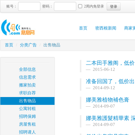
登录
账号：
密码：
2周内免登录
首页
密西根新闻
商家
首页
/
分类广告
/
出售物品
二本田手雅阁，低价
2015-06-12
全部信息
信息需求
准备回国了，低价出
搬家拍卖
2014-09-12
求职自荐
娜美雅植物補色膏
出售物品
2014-09-07
公寓转租
招聘保姆
娜美雅護髮精華素 
房屋售租
2014-09-07
招聘请人