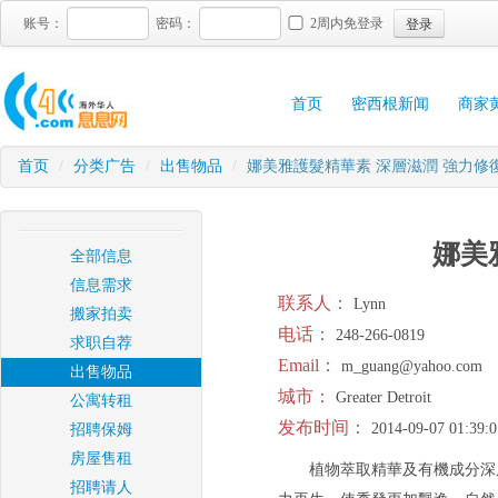
登录
账号：
密码：
2周内免登录
首页
密西根新闻
商家
首页
/
分类广告
/
出售物品
/
娜美雅護髮精華素 深層滋潤 強力修
娜美
全部信息
信息需求
联系人：
Lynn
搬家拍卖
电话：
248-266-0819
求职自荐
Email：
m_guang@yahoo.com
出售物品
城市：
Greater Detroit
公寓转租
发布时间：
2014-09-07 01:39:0
招聘保姆
房屋售租
植物萃取精華及有機成分深
招聘请人