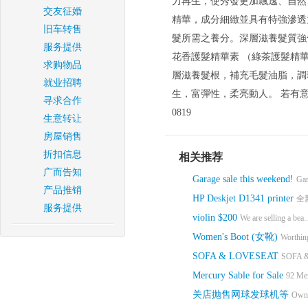
力再生，使秀發更加飄逸、自然
交友征婚
精華，成分細緻並具有特強滲透
旧车转售
髮所需之養分。深層滋養髮質強
服务提供
花香護髮精華素 （綠茶護髮精
求购物品
層滋養髮根，補充毛髮油脂，調
就业招聘
生，富彈性，柔亮動人。 若有意购买，请
寻求合作
0819
生意转让
房屋销售
折扣信息
相关推荐
广而告知
Garage sale this weekend!
Gar
产品推销
HP Deskjet D1341 printer
全
服务提供
violin $200
We are selling a bea..
Women's Boot (女靴)
Worthing
SOFA & LOVESEAT
SOFA &
Mercury Sable for Sale
92 Mer
关店抛售网球发球机等
Owner