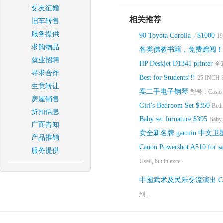
交友征婚
相关推荐
旧车转售
服务提供
90 Toyota Corolla - $1000
19
求购物品
各类佛教书籍，免费赠阅！
就业招聘
HP Deskjet D1341 printer
全
寻求合作
Best for Students!!!
25 INCH 
生意转让
卖二手电子钢琴
型号：Casio PX
房屋销售
Girl's Bedroom Set $350
Bedr
折扣信息
Baby set furnature $395
Baby s
广而告知
卖全新名牌 garmin 中文
产品推销
Canon Powershot A510 for sa
服务提供
Used, but in exce..
中国武术及民乐交流演出 Chine
到..