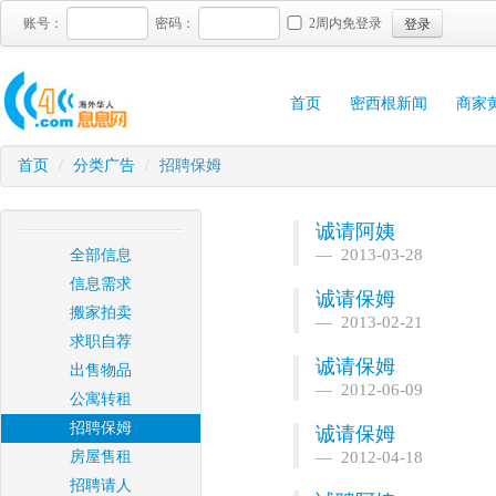
登录
账号：
密码：
2周内免登录
首页
密西根新闻
商家
首页
/
分类广告
/
招聘保姆
诚请阿姨
2013-03-28
全部信息
信息需求
诚请保姆
搬家拍卖
2013-02-21
求职自荐
诚请保姆
出售物品
2012-06-09
公寓转租
招聘保姆
诚请保姆
房屋售租
2012-04-18
招聘请人