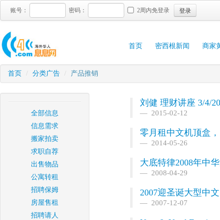
登录
账号：
密码：
2周内免登录
首页
密西根新闻
商家
首页
/
分类广告
/
产品推销
刘健 理财讲座 3/4/20
2015-02-12
全部信息
信息需求
零月租中文机顶盒，
搬家拍卖
2014-05-26
求职自荐
大底特律2008年中
出售物品
2008-04-29
公寓转租
招聘保姆
2007迎圣诞大型中
房屋售租
2007-12-07
招聘请人