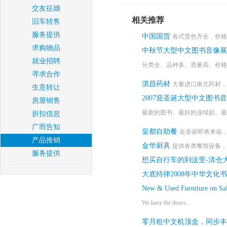
交友征婚
相关推荐
旧车转售
服务提供
中国国货
各式货色齐全，价格
求购物品
中秋节大型中文图书音像展
就业招聘
分类全、品种多、质量高、价格好
寻求合作
淇昌药材
大量进口南北药材，
生意转让
2007迎圣诞大型中文图书
房屋销售
最新的图书、最好的连续剧、最火
折扣信息
广而告知
皇都自助餐
在圣诞即将来临，本
产品推销
金华厨具
提供各类餐馆设备，
服务提供
想买自行车的到这里-清仓大
大底特律2008年中华文化
New & Used Furniture on Sa
We have the doors..
零月租中文机顶盒，同步丰