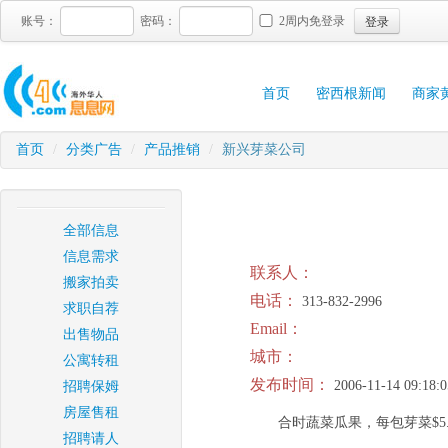
登录
账号：
密码：
2周内免登录
首页
密西根新闻
商家
首页
/
分类广告
/
产品推销
/
新兴芽菜公司
全部信息
信息需求
联系人：
搬家拍卖
电话：
313-832-2996
求职自荐
Email：
出售物品
城市：
公寓转租
发布时间：
2006-11-14 09:18:0
招聘保姆
房屋售租
合时蔬菜瓜果，每包芽菜$5.
招聘请人