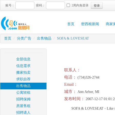
登录
账号：
密码：
2周内免登录
首页
密西根新闻
商家
首页
/
分类广告
/
出售物品
/
SOFA & LOVESEAT
全部信息
信息需求
联系人：
搬家拍卖
电话：
(734)326-2744
求职自荐
Email：
出售物品
城市：
Ann Arbor, MI
公寓转租
发布时间：
2007-12-17 01:01:2
招聘保姆
房屋售租
SOFA & LOVESEAT - Like new 
招聘请人