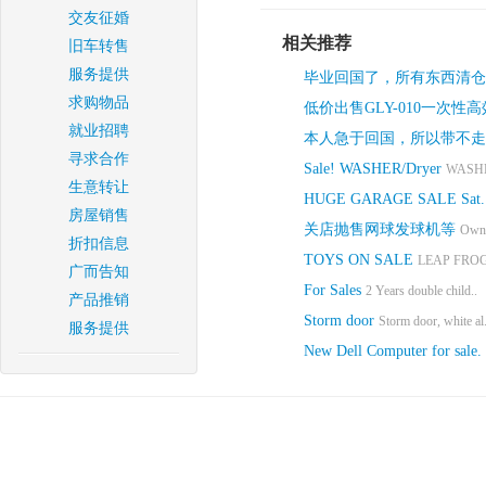
交友征婚
相关推荐
旧车转售
服务提供
毕业回国了，所有东西清仓
求购物品
低价出售GLY-010一次
就业招聘
本人急于回国，所以带不走
寻求合作
Sale! WASHER/Dryer
WASHER
生意转让
HUGE GARAGE SALE Sat. 4/
房屋销售
关店抛售网球发球机等
Owner
折扣信息
TOYS ON SALE
LEAP FROG
广而告知
For Sales
2 Years double child..
产品推销
Storm door
Storm door, white al.
服务提供
New Dell Computer for sale.