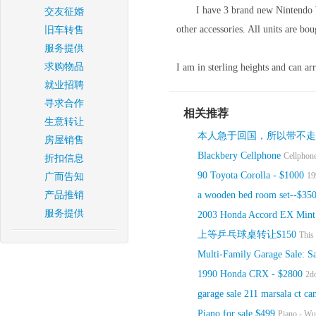
I have 3 brand new Nintendo W
交友征婚
other accessories. All units are bo
旧车转售
服务提供
求购物品
I am in sterling heights and can ar
就业招聘
寻求合作
相关推荐
生意转让
本人急于回国，所以带不走
房屋销售
Blackbery Cellphone
Cellphone
折扣信息
90 Toyota Corolla - $1000
19
广而告知
产品推销
a wooden bed room set--$35
服务提供
2003 Honda Accord EX Mint 
上等乒乓球桌转让$150
This 
Multi-Family Garage Sale: Sa
1990 Honda CRX - $2800
2do
garage sale 211 marsala ct
Piano for sale $499
Piano - Wurl