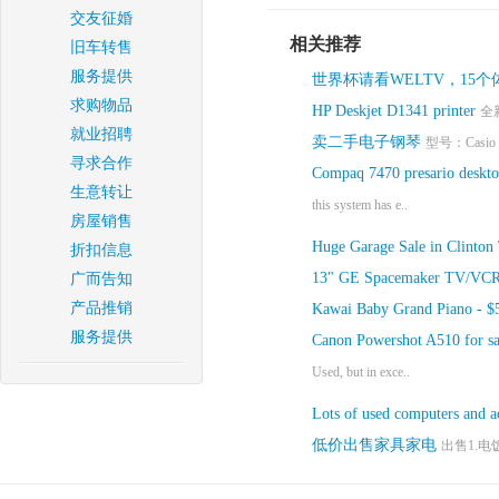
交友征婚
相关推荐
旧车转售
服务提供
世界杯请看WELTV，15
求购物品
HP Deskjet D1341 printer
全
就业招聘
卖二手电子钢琴
型号：Casio PX
寻求合作
Compaq 7470 presario desktop
生意转让
this system has e..
房屋销售
Huge Garage Sale in Clinton
折扣信息
13" GE Spacemaker TV/VCR
广而告知
产品推销
Kawai Baby Grand Piano - 
服务提供
Canon Powershot A510 for sa
Used, but in exce..
Lots of used computers and a
低价出售家具家电
出售1.电