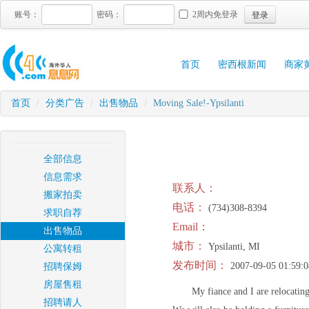
登录
账号：
密码：
2周内免登录
首页
密西根新闻
商家
首页
/
分类广告
/
出售物品
/
Moving Sale!-Ypsilanti
全部信息
信息需求
联系人：
搬家拍卖
电话：
(734)308-8394
求职自荐
Email：
出售物品
城市：
Ypsilanti, MI
公寓转租
发布时间：
2007-09-05 01:59:0
招聘保姆
房屋售租
My fiance and I are relocating
招聘请人