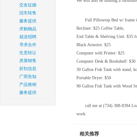
We will also be holding a furnitu
交友征婚
旧车转售
Full Pillowtop Bed w/ frame 
服务提供
Recliner: $25 Coffee Table,
求购物品
End Table & Shelving Unit: $35 for
就业招聘
寻求合作
Black Armoire: $25
生意转让
Computer with Printer: $25
房屋销售
Computer Desk & Bookshelf: $30
折扣信息
30 Gallon Fish Tank with stand, ho
广而告知
Portable Dryer: $50
产品推销
90 Gallon Fish Tank with Wood St
服务提供
call me at (734) 308-8394 Le
work.
相关推荐