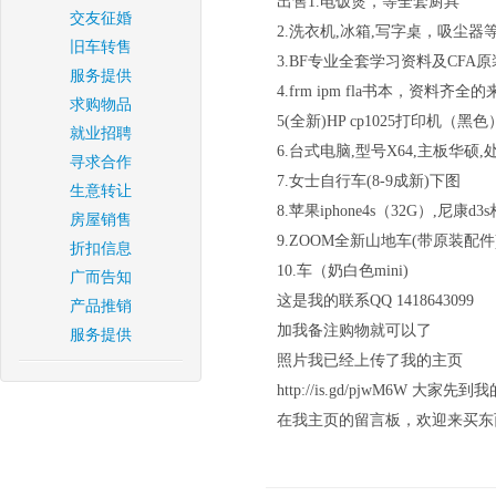
出售1.电饭煲，等全套厨具
交友征婚
2.洗衣机,冰箱,写字桌，吸尘器
旧车转售
3.BF专业全套学习资料及CFA
服务提供
4.frm ipm fla书本，资料齐全的
求购物品
5(全新)HP cp1025打印机（黑色
就业招聘
6.台式电脑,型号X64,主板华硕,
寻求合作
7.女士自行车(8-9成新)下图
生意转让
8.苹果iphone4s（32G）,尼康d3
房屋销售
9.ZOOM全新山地车(带原装配件
折扣信息
10.车（奶白色mini)
广而告知
这是我的联系QQ 1418643099
产品推销
加我备注购物就可以了
服务提供
照片我已经上传了我的主页
http://is.gd/pjwM6
在我主页的留言板，欢迎来买东