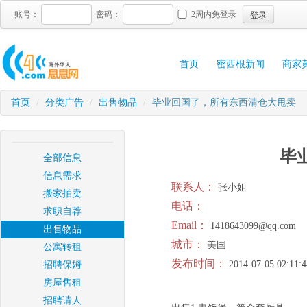
登录
账号：
密码：
2周内免登录
首页
密西根新闻
商家
首页
/
分类广告
/
出售物品
/
毕业回国了，所有东西清仓大甩卖
毕
全部信息
信息需求
联系人：
张小姐
搬家拍卖
电话：
求职自荐
Email：
1418643099@qq.com
出售物品
城市：
美国
公寓转租
发布时间：
2014-07-05 02:11:4
招聘保姆
房屋售租
招聘请人