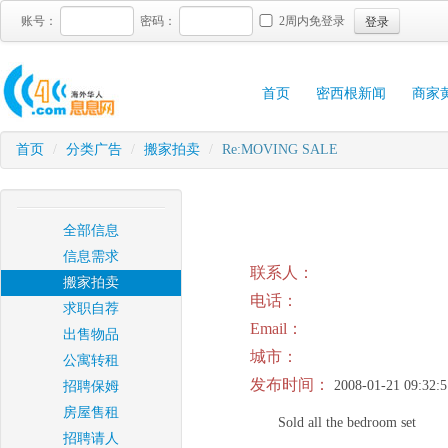
登录
账号：
密码：
2周内免登录
首页
密西根新闻
商家
首页
/
分类广告
/
搬家拍卖
/
Re:MOVING SALE
全部信息
信息需求
联系人：
搬家拍卖
电话：
求职自荐
Email：
出售物品
城市：
公寓转租
发布时间：
2008-01-21 09:32:5
招聘保姆
房屋售租
Sold all the bedroom set
招聘请人