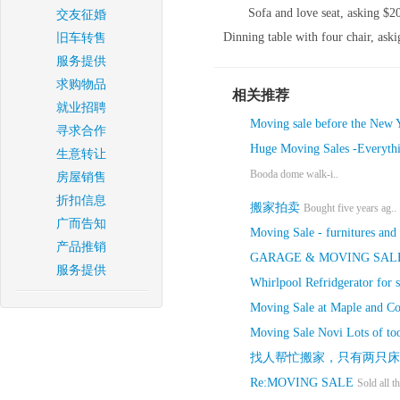
Sofa and love seat, asking $20
交友征婚
Dinning table with four chair, aski
旧车转售
服务提供
求购物品
相关推荐
就业招聘
Moving sale before the New 
寻求合作
Huge Moving Sales -Everythin
生意转让
Booda dome walk-i..
房屋销售
折扣信息
搬家拍卖
Bought five years ag..
广而告知
Moving Sale - furnitures and 
产品推销
GARAGE & MOVING SALE
服务提供
Whirlpool Refridgerator for s
Moving Sale at Maple and Co
Moving Sale Novi Lots of too
找人帮忙搬家，只有两只床
Re:MOVING SALE
Sold all t