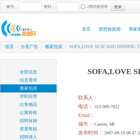
登录
账号：
密码：
2周内免登录
首页
密西根新闻
商家
首页
/
分类广告
/
搬家拍卖
/
SOFA,LOVE SEAT AND DINNING 
SOFA,LOVE S
全部信息
信息需求
搬家拍卖
求职自荐
联系人：
出售物品
电话：
313-909-7022
公寓转租
Email：
招聘保姆
城市：
Canton, MI
房屋售租
发布时间：
2007-09-19 08:47:3
招聘请人