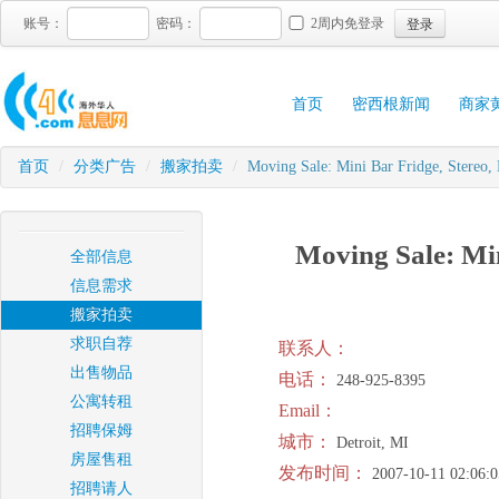
登录
账号：
密码：
2周内免登录
首页
密西根新闻
商家
首页
/
分类广告
/
搬家拍卖
/
Moving Sale: Mini Bar Fridge, Stereo,
Moving Sale: Min
全部信息
信息需求
搬家拍卖
求职自荐
联系人：
出售物品
电话：
248-925-8395
公寓转租
Email：
招聘保姆
城市：
Detroit, MI
房屋售租
发布时间：
2007-10-11 02:06:0
招聘请人