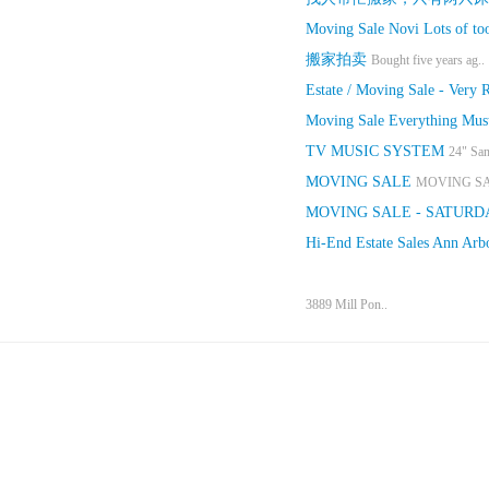
Moving Sale Novi Lots of too
搬家拍卖
Bought five years ag..
Estate / Moving Sale - Very 
Moving Sale Everything Must
TV MUSIC SYSTEM
24" Sa
MOVING SALE
MOVING SAL
MOVING SALE - SATURD
Hi-End Estate Sales Ann Arb
3889 Mill Pon..