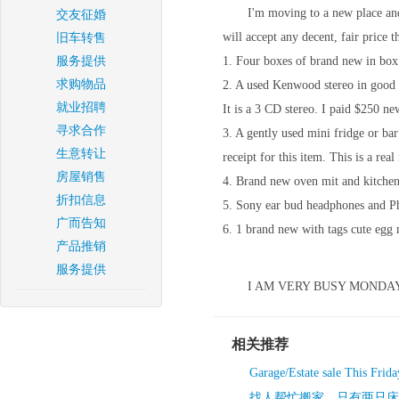
I'm moving to a new place an
交友征婚
will accept any decent, fair price t
旧车转售
服务提供
1. Four boxes of brand new in box
求购物品
2. A used Kenwood stereo in good co
就业招聘
It is a 3 CD stereo. I paid $250 
寻求合作
3. A gently used mini fridge or bar
生意转让
receipt for this item. This is a re
房屋销售
4. Brand new oven mit and kitchen
折扣信息
5. Sony ear bud headphones and P
广而告知
6. 1 brand new with tags cute egg
产品推销
服务提供
I AM VERY BUSY MONDAY
相关推荐
Garage/Estate sale This Frid
找人帮忙搬家，只有两只床