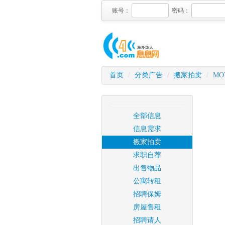
账号：
密码：
首页
/
分类广告
/
搬家拍卖
/
MO
全部信息
信息需求
搬家拍卖
求职自荐
出售物品
公寓转租
招聘保姆
房屋售租
招聘请人