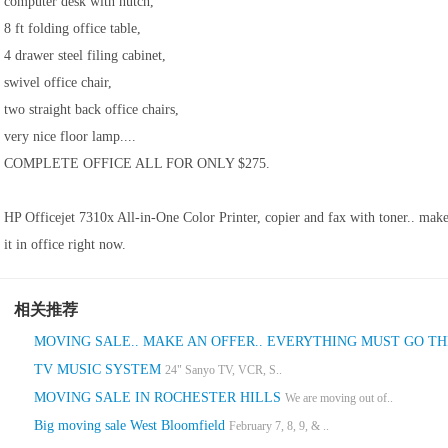
computer desk with hutch,
8 ft folding office table,
4 drawer steel filing cabinet,
swivel office chair,
two straight back office chairs,
very nice floor lamp....
COMPLETE OFFICE ALL FOR ONLY $275.
HP Officejet 7310x All-in-One Color Printer, copier and fax with toner.. make 
it in office right now.
相关推荐
MOVING SALE.. MAKE AN OFFER.. EVERYTHING MUST GO T
TV MUSIC SYSTEM
24" Sanyo TV, VCR, S..
MOVING SALE IN ROCHESTER HILLS
We are moving out of..
Big moving sale West Bloomfield
February 7, 8, 9, & ..