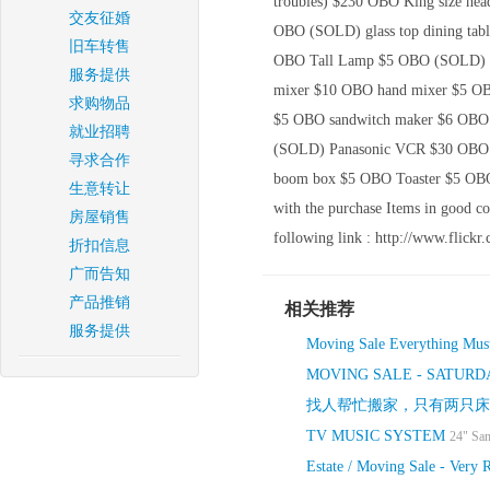
troubles) $230 OBO King size hea
交友征婚
OBO (SOLD) glass top dining table
旧车转售
OBO Tall Lamp $5 OBO (SOLD) wo
服务提供
mixer $10 OBO hand mixer $5 OB
求购物品
$5 OBO sandwitch maker $6 OBO
就业招聘
(SOLD) Panasonic VCR $30 OBO Bl
寻求合作
boom box $5 OBO Toaster $5 OBO F
生意转让
with the purchase Items in good con
房屋销售
following link : http://www.fli
折扣信息
广而告知
产品推销
相关推荐
服务提供
Moving Sale Everything Must
MOVING SALE - SATURD
找人帮忙搬家，只有两只床
TV MUSIC SYSTEM
24" Sa
Estate / Moving Sale - Very 