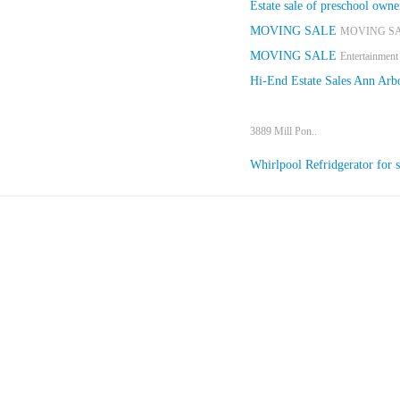
Estate sale of preschool owner
MOVING SALE
MOVING SAL
MOVING SALE
Entertainment 
Hi-End Estate Sales Ann Arb
3889 Mill Pon..
Whirlpool Refridgerator for s