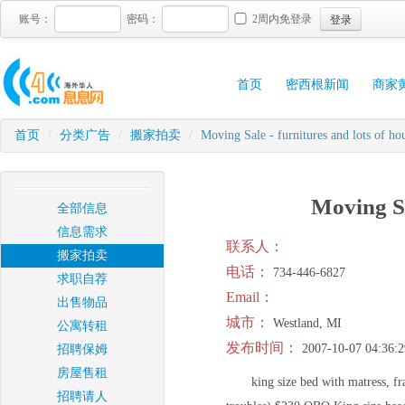
登录
账号：
密码：
2周内免登录
首页
密西根新闻
商家
首页
/
分类广告
/
搬家拍卖
/
Moving Sale - furnitures and lots of hou
Moving Sa
全部信息
信息需求
联系人：
搬家拍卖
电话：
734-446-6827
求职自荐
Email：
出售物品
城市：
Westland, MI
公寓转租
发布时间：
2007-10-07 04:36:2
招聘保姆
房屋售租
king size bed with matress, f
招聘请人