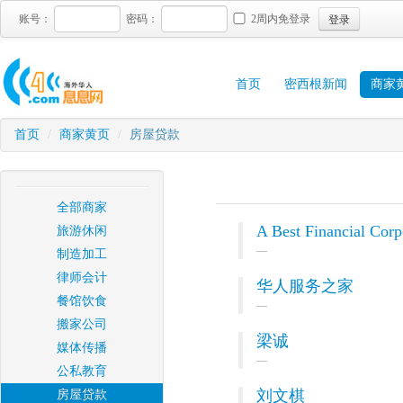
登录
账号：
密码：
2周内免登录
首页
密西根新闻
商家
首页
/
商家黄页
/
房屋贷款
全部商家
A Best Financial Corp
旅游休闲
制造加工
律师会计
华人服务之家
餐馆饮食
搬家公司
梁诚
媒体传播
公私教育
刘文棋
房屋贷款