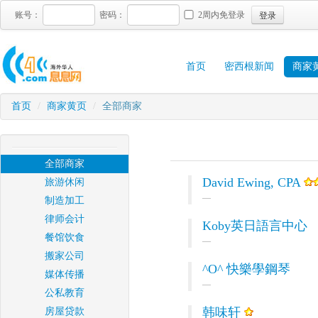
登录
账号：
密码：
2周内免登录
首页
密西根新闻
商家
首页
/
商家黄页
/
全部商家
全部商家
David Ewing, CPA
旅游休闲
制造加工
律师会计
Koby英日語言中心
餐馆饮食
搬家公司
^O^ 快樂學鋼琴
媒体传播
公私教育
韩味轩
房屋贷款