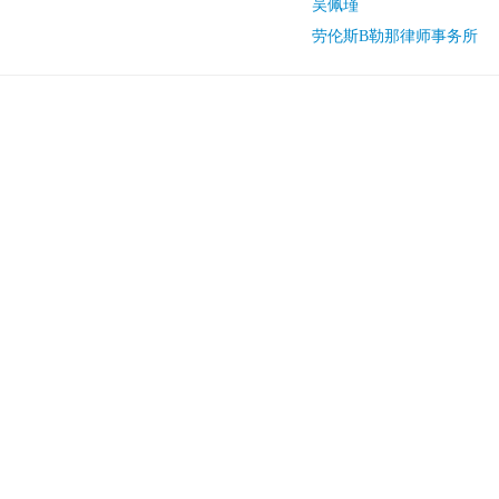
吴佩瑾
劳伦斯B勒那律师事务所