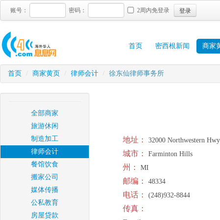
登录
账号：
密码：
2周内免登录
首页
密西根新闻
商家
首页
/
商家黄页
/
律师会计
/
徐东仙律师事务所
全部商家
旅游休闲
制造加工
地址：
32000 Northwestern Hwy
律师会计
城市：
Farminton Hills
餐馆饮食
州：
MI
搬家公司
邮编：
48334
媒体传播
电话：
(248)932-8844
公私教育
传真：
房屋贷款