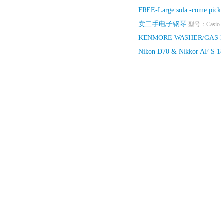
FREE-Large sofa -come pick
卖二手电子钢琴
型号：Casio PX
KENMORE WASHER/GAS DR
Nikon D70 & Nikkor AF S 1