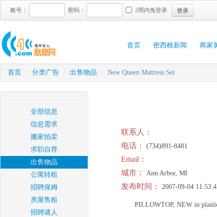
登录
账号：
密码：
2周内免登录
首页
密西根新闻
商家
首页
/
分类广告
/
出售物品
/
New Queen Mattress Set
全部信息
信息需求
联系人：
搬家拍卖
电话：
(734)891-8481
求职自荐
Email：
出售物品
城市：
Ann Arbor, MI
公寓转租
发布时间：
2007-09-04 11:53:4
招聘保姆
房屋售租
PILLOWTOP, NEW in plastic,
招聘请人