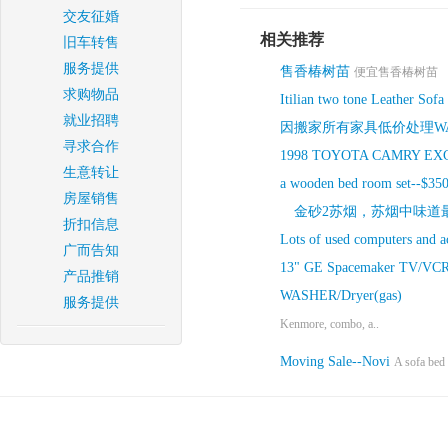
交友征婚
相关推荐
旧车转售
服务提供
售香椿树苗
便宜售香椿树苗
求购物品
Itilian two tone Leather Sofa 
就业招聘
因搬家所有家具低价处理WA
寻求合作
1998 TOYOTA CAMRY EX
生意转让
a wooden bed room set--$35
房屋销售
金砂2苏烟，苏烟中味道
折扣信息
Lots of used computers and a
广而告知
13" GE Spacemaker TV/VCR
产品推销
WASHER/Dryer(gas)
服务提供
Kenmore, combo, a..
Moving Sale--Novi
A sofa bed s