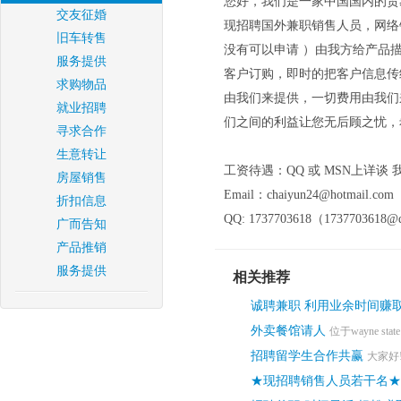
您好，我们是一家中国国内的贸
交友征婚
现招聘国外兼职销售人员，网络销
旧车转售
没有可以申请 ）由我方给产品
服务提供
客户订购，即时的把客户信息传给我
求购物品
由我们来提供，一切费用由我们
就业招聘
们之间的利益让您无后顾之忧，
寻求合作
生意转让
工资待遇：QQ 或 MSN上详谈 我的联系
房屋销售
Email：chaiyun24@hotmail.com
折扣信息
QQ: 1737703618（1737703618@
广而告知
产品推销
服务提供
相关推荐
诚聘兼职 利用业余时间赚
外卖餐馆请人
位于wayne sta
招聘留学生合作共赢
大家好
★现招聘销售人员若干名★