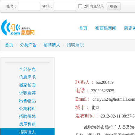
登录
账号：
密码：
2周内免登录
首页
密西根新闻
商家
首页
/
分类广告
/
招聘请人
/
招聘兼职
全部信息
信息需求
联系人：
bai200459
搬家拍卖
电话：
23029523925
求职自荐
Email：
chaiyun24@hotmail.co
出售物品
城市：
北京
公寓转租
发布时间：
2012-02-11 08:37:5
招聘保姆
房屋售租
诚聘海外市场推广人员及海
招聘请人