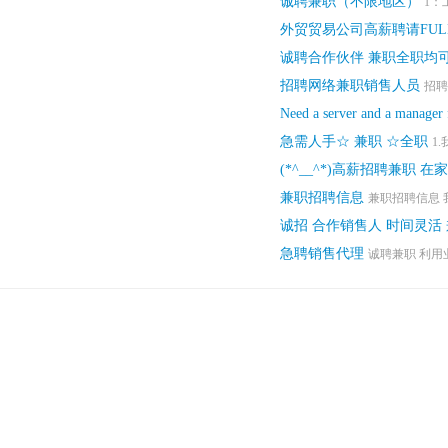
诚聘兼职（不限地区）
1：
外贸贸易公司高薪聘请FULL 
诚聘合作伙伴 兼职全职均
招聘网络兼职销售人员
招聘
Need a server and a manager 
急需人手☆ 兼职 ☆全职
1
(*^__^*)高薪招聘兼职 在
兼职招聘信息
兼职招聘信息 我
诚招 合作销售人 时间灵活
急聘销售代理
诚聘兼职 利用