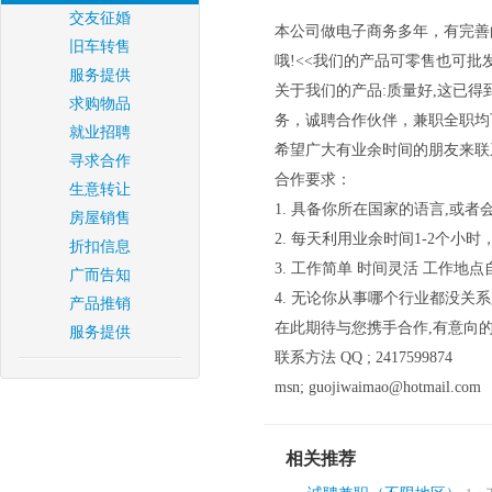
交友征婚
本公司做电子商务多年，有完善
旧车转售
哦!<<我们的产品可零售也可批发
服务提供
关于我们的产品:质量好,这已得
求购物品
务，诚聘合作伙伴，兼职全职均
就业招聘
希望广大有业余时间的朋友来联
寻求合作
合作要求：
生意转让
1. 具备你所在国家的语言,或者
房屋销售
2. 每天利用业余时间1-2个小
折扣信息
3. 工作简单 时间灵活 工作
广而告知
4. 无论你从事哪个行业都没关
产品推销
在此期待与您携手合作,有意向
服务提供
联系方法 QQ ; 2417599874
msn; guojiwaimao@hotmail.com
相关推荐