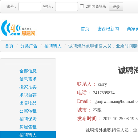
登录
账号：
密码：
2周内免登录
首页
密西根新闻
商家
首页
/
分类广告
/
招聘请人
/
诚聘海外兼职销售人员，业余时间赚
诚聘
全部信息
信息需求
联系人：
carry
搬家拍卖
电话：
2417599874
求职自荐
Email：
guojiwaimao@hotmail.
出售物品
城市：
不限
公寓转租
发布时间：
2012-10-25 08:19:5
招聘保姆
房屋售租
诚聘海外兼职销售人员，业
招聘请人