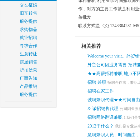
诚聘兼职 利用业余时间赚取额
交友征婚
作，对方的主要工作就是利用业
旧车转售
兼批发
服务提供
联系方式是: QQ 1243304281 MSN: 
求购物品
就业招聘
寻求合作
相关推荐
生意转让
Welcome your visit。外贸销售A 
房屋销售
外贸公司因业务需要 招聘兼
折扣信息
★★高薪招聘兼职 地点不
广而告知
招聘 兼职
招聘合作者，兼职工
产品推销
招聘在家工作
服务提供
诚聘兼职代理★★时间自由
& 诚招销售代理
公司因业务
招聘网络翻译兼职
1.我们是
2012干什么？
我们是专业从事
急聘兼职人员，时间自由，