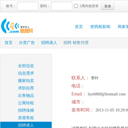
登录
账号：
密码：
2周内免登录
首页
密西根新闻
商家
首页
/
分类广告
/
招聘请人
/
招聘 销售代理
全部信息
信息需求
联系人：
李叶
搬家拍卖
电话：
求职自荐
Email：
liye6868@hotmail.com
出售物品
城市：
公寓转租
发布时间：
2013-11-05 10:29:0
招聘保姆
房屋售租
招聘请人