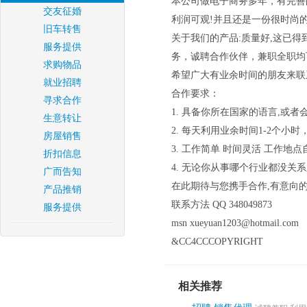
本公司做电子商务多年，有完善
交友征婚
利润可观!并且还是一份很时尚的
旧车转售
关于我们的产品:质量好,这已得
服务提供
务，诚聘合作伙伴，兼职全职均
求购物品
希望广大有业余时间的朋友来联
就业招聘
合作要求：
寻求合作
1. 具备你所在国家的语言,或者
生意转让
2. 每天利用业余时间1-2个小
房屋销售
3. 工作简单 时间灵活 工作
折扣信息
4. 无论你从事哪个行业都没关
广而告知
在此期待与您携手合作,有意向
产品推销
联系方法 QQ 348049873
服务提供
msn xueyuan1203@hotmail.com
&CC4CCCOPYRIGHT
相关推荐