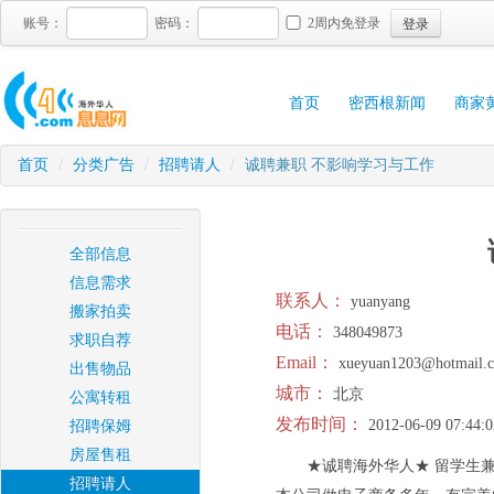
登录
账号：
密码：
2周内免登录
首页
密西根新闻
商家
首页
/
分类广告
/
招聘请人
/
诚聘兼职 不影响学习与工作
全部信息
信息需求
联系人：
yuanyang
搬家拍卖
电话：
348049873
求职自荐
Email：
xueyuan1203@hotmail.
出售物品
城市：
北京
公寓转租
发布时间：
2012-06-09 07:44:0
招聘保姆
房屋售租
★诚聘海外华人★ 留学生
招聘请人