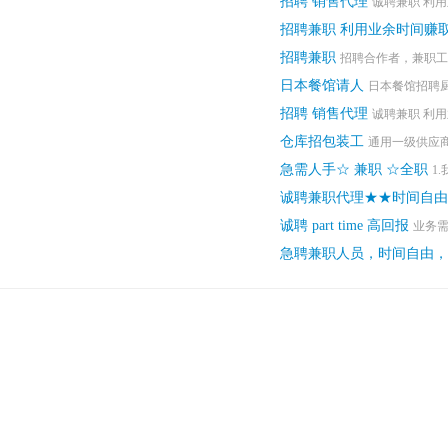
招聘 销售代理
诚聘兼职 利用
招聘兼职 利用业余时间赚
招聘兼职
招聘合作者，兼职工作
日本餐馆请人
日本餐馆招聘厨
招聘 销售代理
诚聘兼职 利用
仓库招包装工
通用一级供应商
急需人手☆ 兼职 ☆全职
1
诚聘兼职代理★★时间自由
诚聘 part time 高回报
业务需
急聘兼职人员，时间自由，