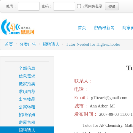
登录
账号：
密码：
2周内免登录
首页
密西根新闻
商家
首页
/
分类广告
/
招聘请人
/
Tutor Needed for High-schooler
Tu
全部信息
信息需求
联系人：
搬家拍卖
电话：
求职自荐
Email：
g11teach@gmail.com
出售物品
城市：
Ann Arbor, MI
公寓转租
发布时间：
2007-09-03 11:00:1
招聘保姆
房屋售租
Tutor for AP Chemistry, Mat
招聘请人