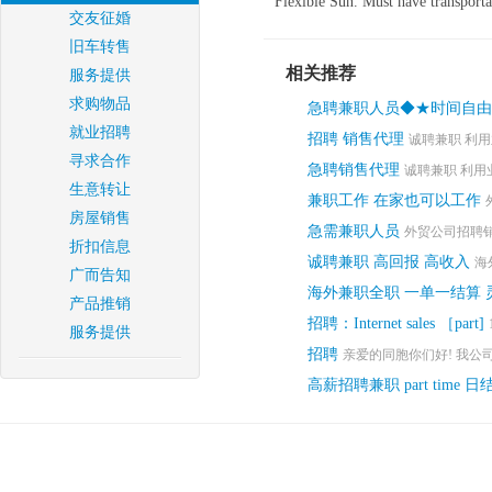
Flexible Sun. Must have transporta
交友征婚
旧车转售
相关推荐
服务提供
求购物品
急聘兼职人员◆★时间自由
就业招聘
招聘 销售代理
诚聘兼职 利用
寻求合作
急聘销售代理
诚聘兼职 利用
生意转让
兼职工作 在家也可以工作
房屋销售
急需兼职人员
外贸公司招聘销
折扣信息
诚聘兼职 高回报 高收入
海
广而告知
海外兼职全职 一单一结算
产品推销
招聘：Internet sales ［part]
服务提供
招聘
亲爱的同胞你们好! 我公司
高薪招聘兼职 part time 